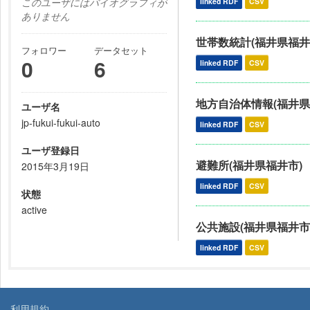
このユーザにはバイオグラフィが
linked RDF
CSV
ありません
世帯数統計(福井県福井
フォロワー
データセット
0
6
linked RDF
CSV
地方自治体情報(福井県
ユーザ名
jp-fukui-fukui-auto
linked RDF
CSV
ユーザ登録日
避難所(福井県福井市)
2015年3月19日
linked RDF
CSV
状態
active
公共施設(福井県福井市
linked RDF
CSV
利用規約