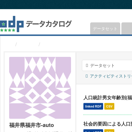
ス
キ
ッ
プ
し
データセット
て
内
ユーザ
福井県福井市-auto
容
へ
データセット
アクティビティストリ
人口統計男女年齢別(福
linked RDF
CSV
社会的要因による人口変
福井県福井市-auto