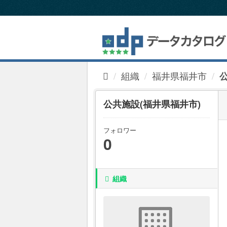
ス
キ
ッ
プ
し
て
内
組織
福井県福井市
容
へ
公共施設(福井県福井市)
フォロワー
0
組織