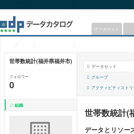
ス
キ
ッ
プ
し
データセット
て
内
組織
福井県福井市
世帯数統計(福井県福井
容
へ
世帯数統計(福井県福井市)
データセット
フォロワー
グループ
0
アクティビティストリ
組織
世帯数統計(
データとリソー