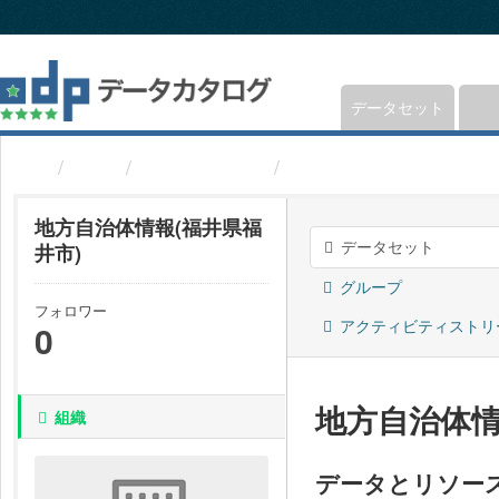
ス
キ
ッ
プ
し
データセット
て
内
組織
福井県福井市
地方自治体情報(福井県
容
へ
地方自治体情報(福井県福
データセット
井市)
グループ
フォロワー
アクティビティストリ
0
地方自治体情
組織
データとリソー