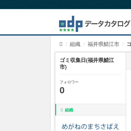
ス
キ
ッ
プ
し
て
内
組織
福井県鯖江市
容
へ
ゴミ収集日(福井県鯖江
市)
フォロワー
0
組織