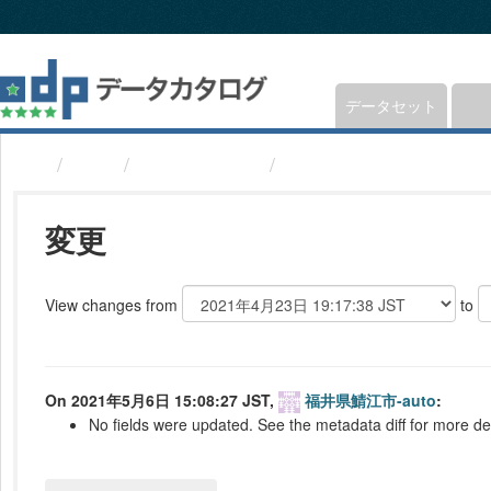
ス
キ
ッ
プ
し
データセット
て
内
組織
福井県鯖江市
ゴミ収集日(福井県鯖江
容
へ
変更
View changes from
to
On 2021年5月6日 15:08:27 JST,
福井県鯖江市-auto
:
No fields were updated. See the metadata diff for more det