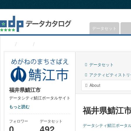
ス
キ
ッ
プ
し
データセット
て
内
組織
福井県鯖江市
容
へ
データセット
アクティビティストリ
About
福井県鯖江市
データシティ鯖江ポータルサイト
もっと読む
福井県鯖江
フォロワー
データセット
データシティ鯖江ポータ
0
492