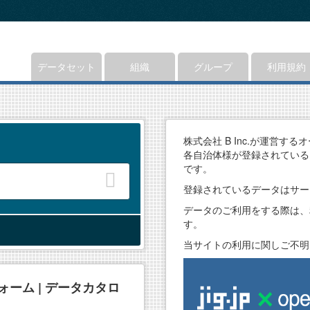
データセット
組織
グループ
利用規約
株式会社 B Inc.が運営す
各自治体様が登録されている
です。
登録されているデータはサー
データのご利用をする際は、
す。
当サイトの利用に関しご不明
ーム | データカタロ