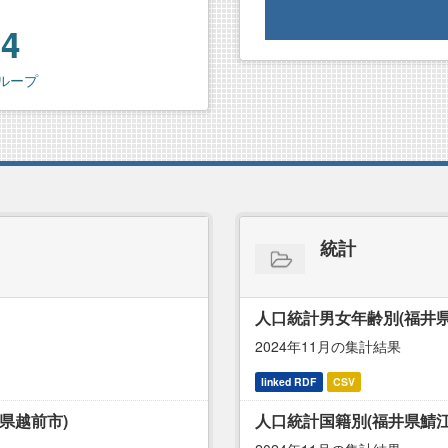
14
ループ
統計
人口統計男女年齢別(福井県
2024年11月の集計結果
linked RDF
CSV
県越前市)
人口統計国籍別(福井県鯖江