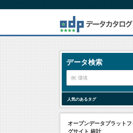
ス
キ
ッ
プ
し
て
内
容
へ
データ検索
人気のあるタグ
オープンデータプラットフォ
グサイト 統計