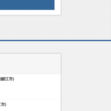
鯖江市)
市)