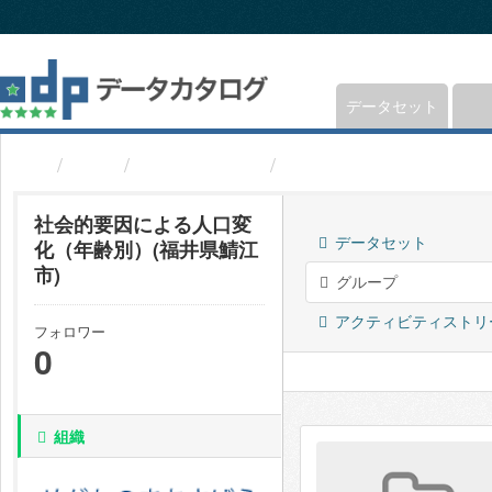
ス
キ
ッ
プ
し
データセット
て
内
組織
福井県鯖江市
社会的要因による人口
容
へ
社会的要因による人口変
データセット
化（年齢別）(福井県鯖江
市)
グループ
アクティビティストリ
フォロワー
0
組織