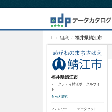
ス
キ
ッ
プ
し
て
内
組織
福井県鯖江市
容
へ
福井県鯖江市
データシティ鯖江ポータルサイ
ト
もっと読む
フォロワー
データセット