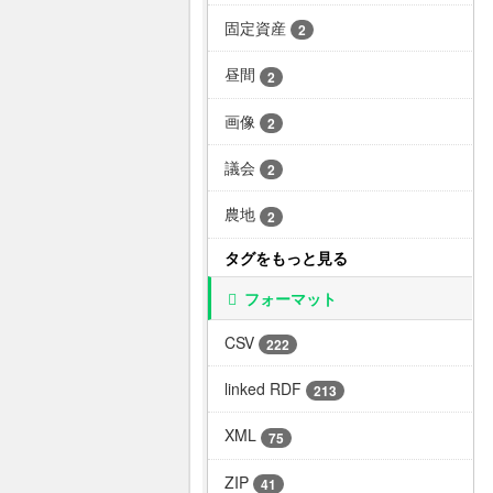
固定資産
2
昼間
2
画像
2
議会
2
農地
2
タグをもっと見る
フォーマット
CSV
222
linked RDF
213
XML
75
ZIP
41