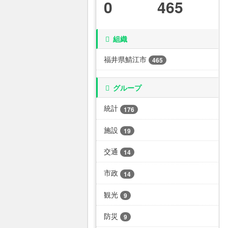
0
465
組織
福井県鯖江市
465
グループ
統計
176
施設
19
交通
14
市政
14
観光
9
防災
9