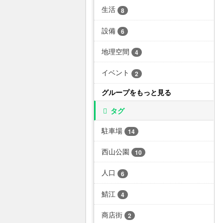
生活
8
設備
6
地理空間
4
イベント
2
グループをもっと見る
タグ
駐車場
14
西山公園
10
人口
6
鯖江
4
商店街
2