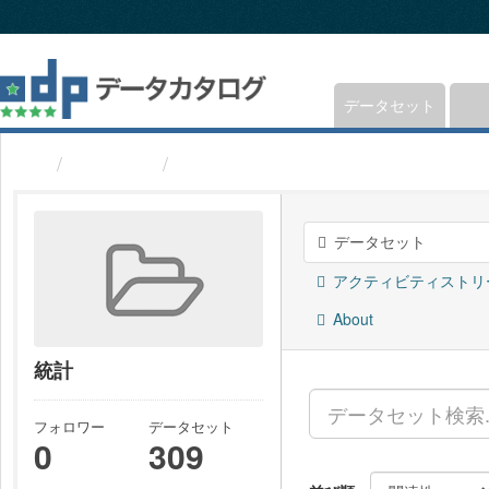
ス
キ
ッ
プ
し
データセット
て
内
グループ
統計
容
へ
データセット
アクティビティストリ
About
統計
フォロワー
データセット
0
309