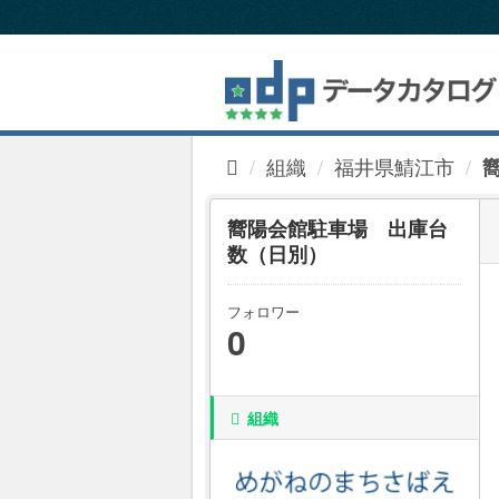
ス
キ
ッ
プ
し
て
内
組織
福井県鯖江市
容
へ
嚮陽会館駐車場 出庫台
数（日別）
フォロワー
0
組織