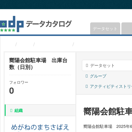
ス
キ
ッ
プ
し
データセット
て
内
組織
福井県鯖江市
嚮陽会館駐車場 出庫
容
へ
嚮陽会館駐車場 出庫台
データセット
数（日別）
グループ
フォロワー
アクティビティストリ
0
嚮陽会館駐
組織
嚮陽会館駐車場 2025年