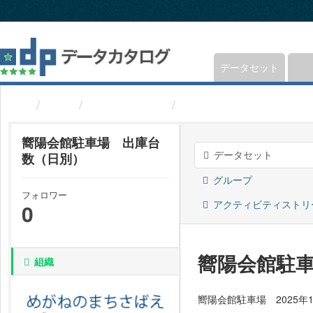
ス
キ
ッ
プ
し
データセット
て
内
組織
福井県鯖江市
嚮陽会館駐車場 出庫
容
へ
嚮陽会館駐車場 出庫台
データセット
数（日別）
グループ
フォロワー
アクティビティストリ
0
嚮陽会館駐
組織
嚮陽会館駐車場 2025年