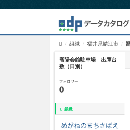
ス
キ
ッ
プ
し
て
内
組織
福井県鯖江市
容
へ
嚮陽会館駐車場 出庫台
数（日別）
フォロワー
0
組織