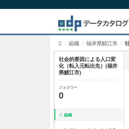
ス
キ
ッ
プ
し
て
内
組織
福井県鯖江市
容
へ
社会的要因による人口変
化（転入元転出先）(福井
県鯖江市)
フォロワー
0
組織