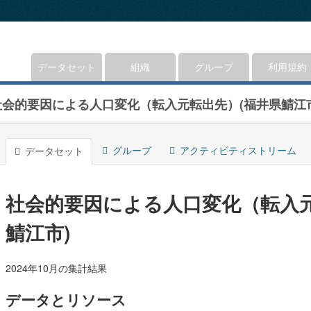
データセット
組織
グループ
利用規約
社会的要因による人口変化（転入元転出先）(福井県鯖江市
グループ
アクティビティストリーム
データセット
社会的要因による人口変化（転入元
鯖江市)
2024年10月の集計結果
データとリソース