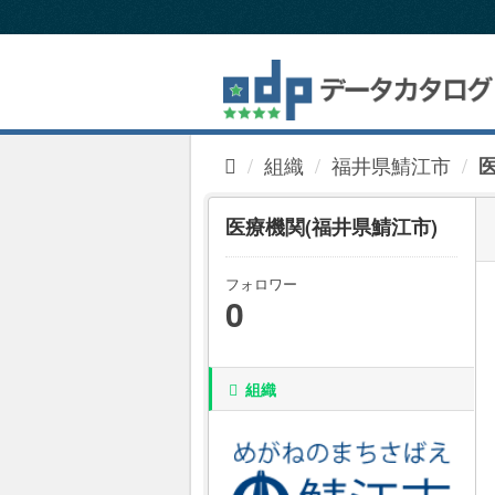
ス
キ
ッ
プ
し
て
内
組織
福井県鯖江市
容
へ
医療機関(福井県鯖江市)
フォロワー
0
組織