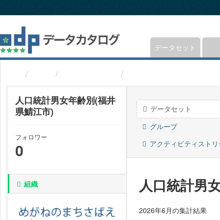
ス
キ
ッ
プ
し
データセット
て
内
組織
福井県鯖江市
人口統計男女年齢別(福
容
へ
人口統計男女年齢別(福井
データセット
県鯖江市)
グループ
フォロワー
アクティビティストリ
0
人口統計男女
組織
2026年6月の集計結果