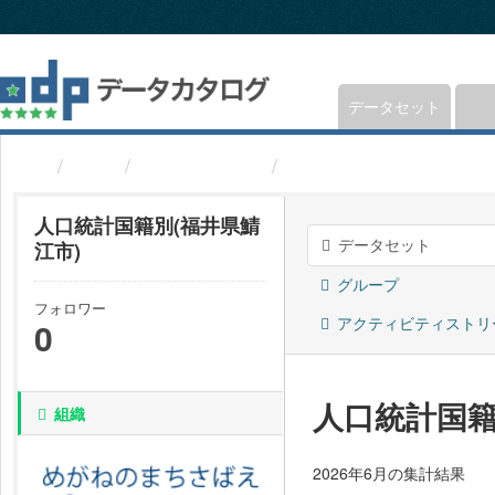
ス
キ
ッ
プ
し
データセット
て
内
組織
福井県鯖江市
人口統計国籍別(福井県
容
へ
人口統計国籍別(福井県鯖
データセット
江市)
グループ
フォロワー
アクティビティストリ
0
人口統計国籍
組織
2026年6月の集計結果