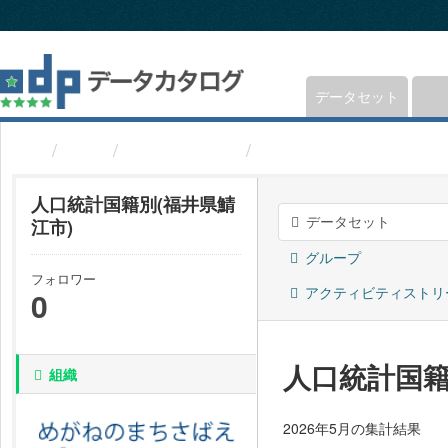
ス
キ
ッ
プ
し
データセット
て
内
組織
福井県鯖江市
人口統計国籍別(福井県
容
へ
人口統計国籍別(福井県鯖
データセット
江市)
グループ
フォロワー
アクティビティストリ
0
人口統計国籍
組織
2026年5月の集計結果