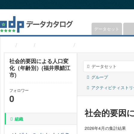
ス
キ
ッ
プ
し
データセット
て
内
組織
福井県鯖江市
社会的要因による人口
容
へ
社会的要因による人口変
データセット
化（年齢別）(福井県鯖江
市)
グループ
アクティビティストリ
フォロワー
0
社会的要因に
組織
2026年4月の集計結果