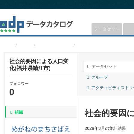
ス
キ
ッ
プ
し
データセット
て
内
組織
福井県鯖江市
社会的要因による人口変
容
へ
社会的要因による人口変
データセット
化(福井県鯖江市)
グループ
フォロワー
アクティビティストリ
0
社会的要因に
組織
2026年3月の集計結果