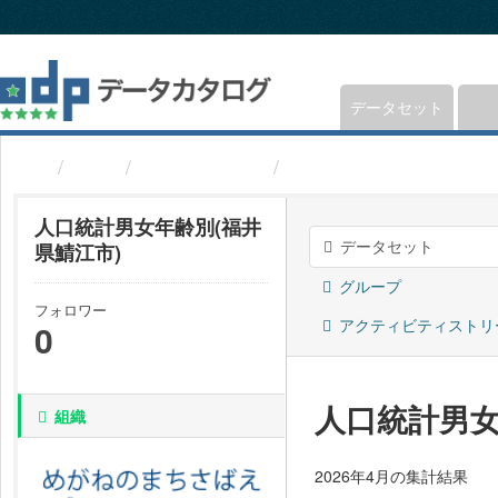
ス
キ
ッ
プ
し
データセット
て
内
組織
福井県鯖江市
人口統計男女年齢別(福
容
へ
人口統計男女年齢別(福井
データセット
県鯖江市)
グループ
フォロワー
アクティビティストリ
0
人口統計男女
組織
2026年4月の集計結果