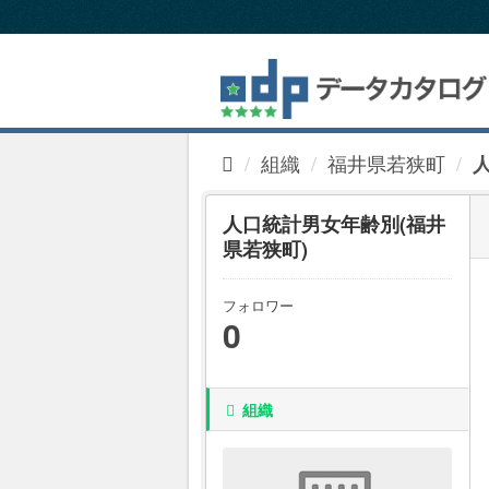
ス
キ
ッ
プ
し
て
内
組織
福井県若狭町
容
へ
人口統計男女年齢別(福井
県若狭町)
フォロワー
0
組織