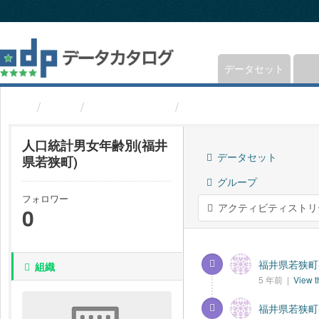
ス
キ
ッ
プ
し
データセット
て
内
組織
福井県若狭町
人口統計男女年齢別(福
容
へ
人口統計男女年齢別(福井
データセット
県若狭町)
グループ
フォロワー
アクティビティストリ
0
福井県若狭町-
組織
5 年前 |
View t
福井県若狭町-