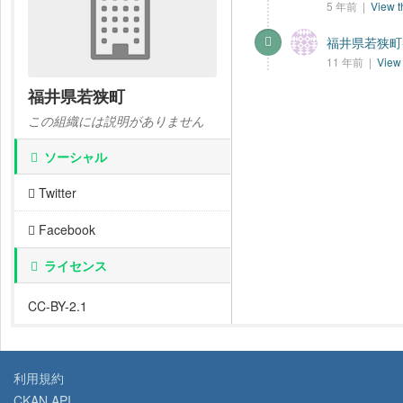
5 年前 |
View t
福井県若狭町-
11 年前 |
View 
福井県若狭町
この組織には説明がありません
ソーシャル
Twitter
Facebook
ライセンス
CC-BY-2.1
利用規約
CKAN API