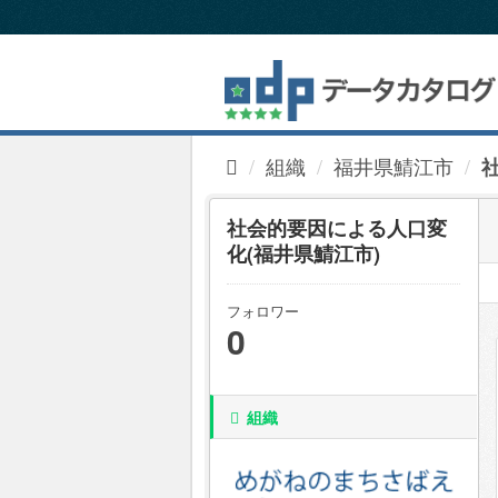
ス
キ
ッ
プ
し
て
内
組織
福井県鯖江市
容
へ
社会的要因による人口変
化(福井県鯖江市)
フォロワー
0
組織