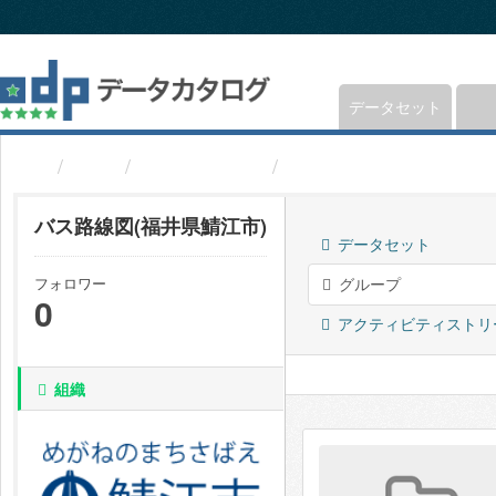
ス
キ
ッ
プ
し
データセット
て
内
組織
福井県鯖江市
バス路線図(福井県鯖江
容
へ
バス路線図(福井県鯖江市)
データセット
フォロワー
グループ
0
アクティビティストリ
組織