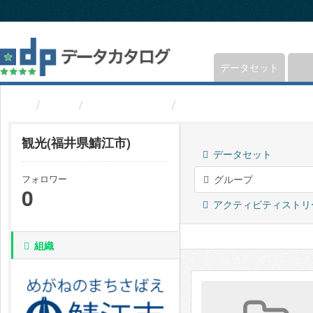
ス
キ
ッ
プ
し
データセット
て
内
組織
福井県鯖江市
観光(福井県鯖江市)
容
へ
観光(福井県鯖江市)
データセット
フォロワー
グループ
0
アクティビティストリ
組織