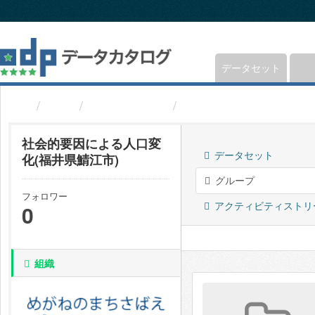
ス
キ
ッ
プ
し
データセット
て
内
組織
福井県鯖江市
社会的要因による人口変
容
へ
社会的要因による人口変
データセット
化(福井県鯖江市)
グループ
フォロワー
アクティビティストリ
0
組織