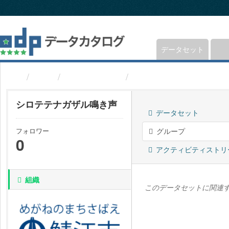
ス
キ
ッ
プ
し
データセット
て
内
組織
福井県鯖江市
シロテテナガザル鳴き
容
へ
シロテテナガザル鳴き声
データセット
フォロワー
グループ
0
アクティビティストリ
組織
このデータセットに関連