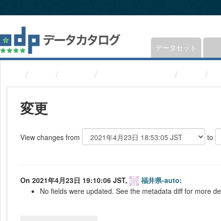
ス
キ
ッ
プ
し
データセット
て
内
組織
福井県
医療機関(福井県)
変更
b
容
へ
変更
View changes from
to
On 2021年4月23日 19:10:06 JST,
福井県-auto
:
No fields were updated. See the metadata diff for more det