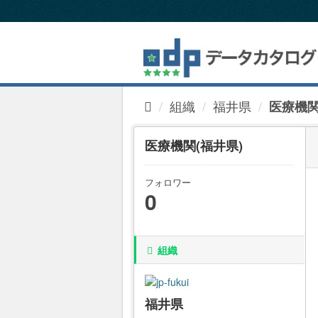
ス
キ
ッ
プ
し
て
内
組織
福井県
医療機関
容
へ
医療機関(福井県)
フォロワー
0
組織
福井県