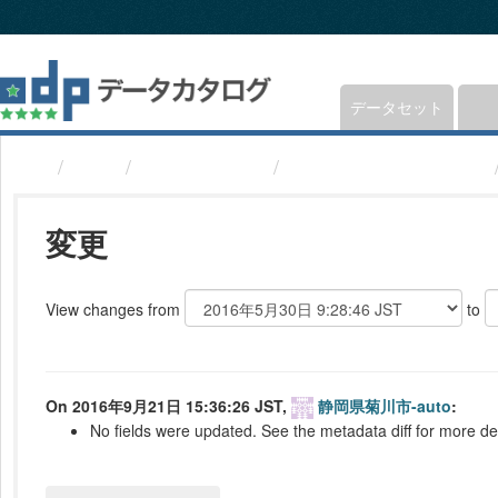
ス
キ
ッ
プ
し
データセット
て
内
組織
静岡県菊川市
避難所(静岡県菊川市)
容
へ
変更
View changes from
to
On 2016年9月21日 15:36:26 JST,
静岡県菊川市-auto
:
No fields were updated. See the metadata diff for more det