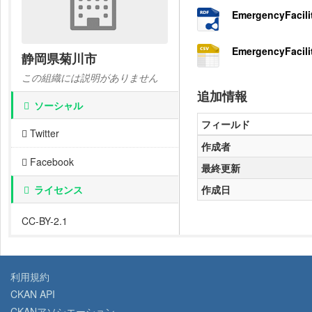
EmergencyFacili
EmergencyFacili
静岡県菊川市
この組織には説明がありません
追加情報
ソーシャル
フィールド
Twitter
作成者
Facebook
最終更新
ライセンス
作成日
CC-BY-2.1
利用規約
CKAN API
CKANアソシエーション