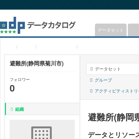
ス
キ
ッ
プ
し
データセット
て
内
組織
静岡県菊川市
避難所(静岡県菊川市)
容
へ
避難所(静岡県菊川市)
データセット
フォロワー
グループ
0
アクティビティストリ
組織
避難所(静岡
データとリソー