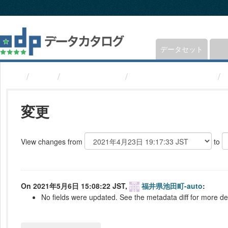
ス
キ
ッ
プ
し
データセット
て
内
組織
福井県池田町
AED(福井県池田町)
容
へ
変更
View changes from
to
On 2021年5月6日 15:08:22 JST,
福井県池田町-auto
:
No fields were updated. See the metadata diff for more det