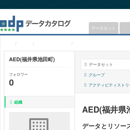
ス
キ
ッ
プ
し
データセット
て
内
組織
福井県池田町
AED(福井県池田町)
容
へ
AED(福井県池田町)
データセット
フォロワー
グループ
0
アクティビティストリ
組織
AED(福井県
データとリソー