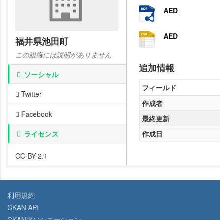
AED
AED
福井県池田町
この組織には説明がありません
追加情報
ソーシャル
フィールド
Twitter
作成者
Facebook
最終更新
ライセンス
作成日
CC-BY-2.1
利用規約
CKAN API
CKANアソシエーション