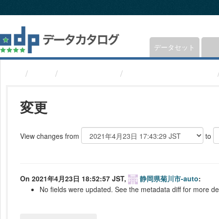
ス
キ
ッ
プ
し
データセット
て
内
組織
静岡県菊川市
避難所(静岡県菊川市)
容
へ
変更
View changes from
to
On 2021年4月23日 18:52:57 JST,
静岡県菊川市-auto
:
No fields were updated. See the metadata diff for more det