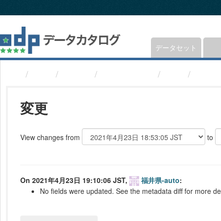
ス
キ
ッ
プ
し
データセット
て
内
組織
福井県
AED(福井県)
変更
26764
容
へ
変更
View changes from
to
On 2021年4月23日 19:10:06 JST,
福井県-auto
:
No fields were updated. See the metadata diff for more det