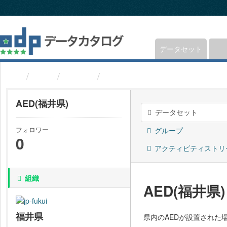
ス
キ
ッ
プ
し
データセット
て
内
組織
福井県
AED(福井県)
容
へ
AED(福井県)
データセット
フォロワー
グループ
0
アクティビティストリ
組織
AED(福井県)
福井県
県内のAEDが設置された