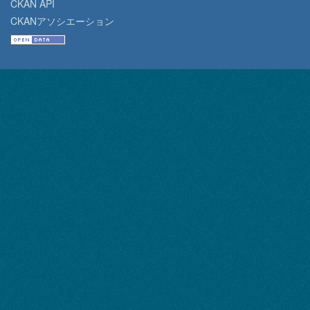
CKAN API
CKANアソシエーション