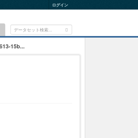
ログイン
Toggle
navigation
613-15b...