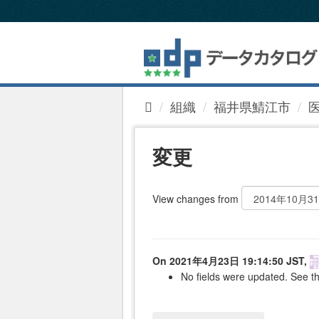
ス
キ
ッ
プ
し
て
内
組織
福井県鯖江市
容
へ
変更
View changes from
On 2021年4月23日 19:14:50 JST,
No fields were updated. See th