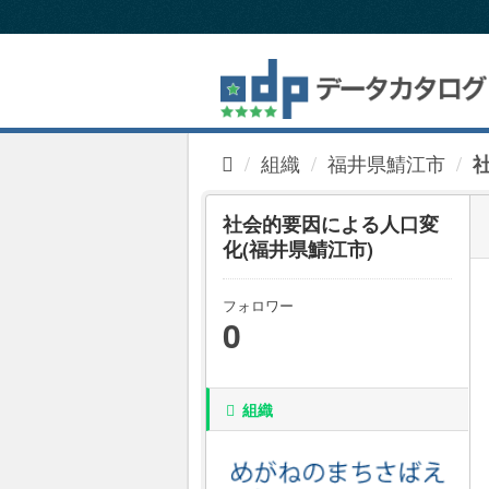
ス
キ
ッ
プ
し
て
内
組織
福井県鯖江市
容
へ
社会的要因による人口変
化(福井県鯖江市)
フォロワー
0
組織