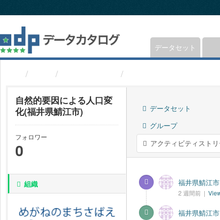
ス
キ
ッ
プ
し
データセット
て
内
組織
福井県鯖江市
自然的要因による人口変
容
へ
自然的要因による人口変
データセット
化(福井県鯖江市)
グループ
フォロワー
アクティビティストリ
0
福井県鯖江市-
組織
2 週間前 |
View
福井県鯖江市-