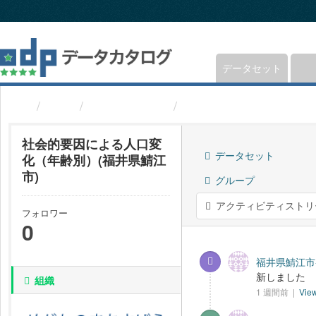
ス
キ
ッ
プ
し
データセット
て
内
組織
福井県鯖江市
社会的要因による人口
容
へ
社会的要因による人口変
データセット
化（年齢別）(福井県鯖江
市)
グループ
アクティビティストリ
フォロワー
0
福井県鯖江市-
新しました
組織
1 週間前 |
View