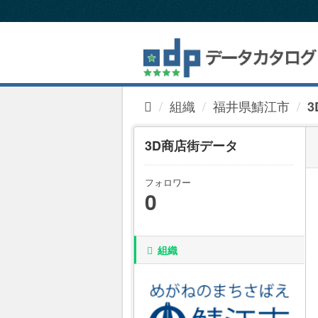
ス
キ
ッ
プ
し
て
内
組織
福井県鯖江市
容
へ
3D商店街データ
フォロワー
0
組織