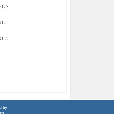
ました
ました
ました
d by