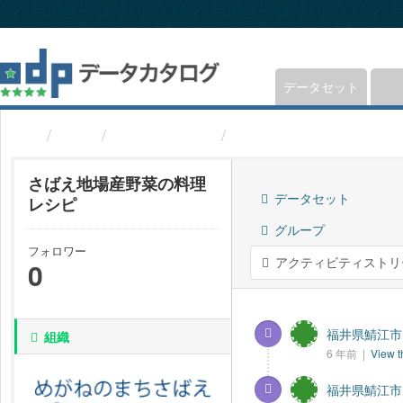
ス
キ
ッ
プ
し
データセット
て
内
組織
福井県鯖江市
さばえ地場産野菜の料
容
へ
さばえ地場産野菜の料理
データセット
レシピ
グループ
フォロワー
アクティビティストリ
0
福井県鯖江市
組織
6 年前 |
View t
福井県鯖江市