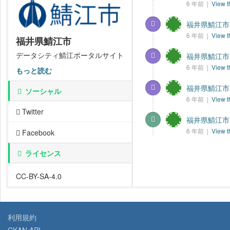
6 年前 |
View t
福井県鯖江市
6 年前 |
View t
福井県鯖江市
データシティ鯖江ポータルサイト
福井県鯖江市
6 年前 |
View t
もっと読む
福井県鯖江市
ソーシャル
6 年前 |
View t
Twitter
福井県鯖江市
6 年前 |
View t
Facebook
ライセンス
CC-BY-SA-4.0
利用規約