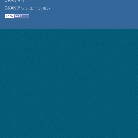
CKAN API
CKANアソシエーション