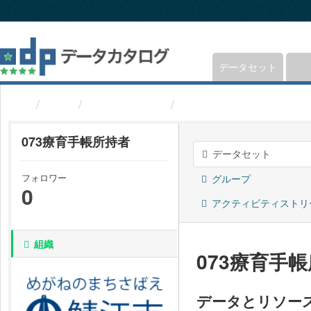
ス
キ
ッ
プ
し
データセット
て
内
組織
福井県鯖江市
073療育手帳所持者
容
へ
073療育手帳所持者
データセット
フォロワー
グループ
0
アクティビティストリ
組織
073療育手
データとリソー