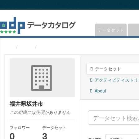
ス
キ
ッ
プ
し
データセット
て
内
組織
福井県坂井市
容
へ
データセット
アクティビティストリ
About
福井県坂井市
この組織には説明がありません
フォロワー
データセット
0
3