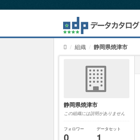
ス
キ
ッ
プ
し
て
内
組織
静岡県焼津市
容
へ
静岡県焼津市
この組織には説明がありません
フォロワー
データセット
0
1