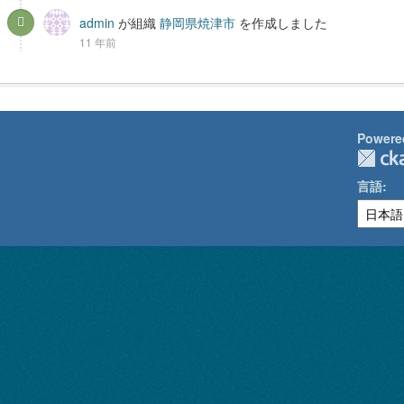
admin
が組織
静岡県焼津市
を作成しました
11 年前
Powere
言語