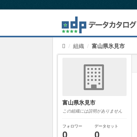
ス
キ
ッ
プ
し
て
内
組織
富山県氷見市
容
へ
富山県氷見市
この組織には説明がありません
フォロワー
データセット
0
0