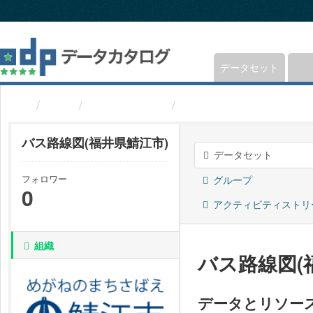
ス
キ
ッ
プ
し
データセット
て
内
組織
福井県鯖江市
バス路線図(福井県鯖江
容
へ
バス路線図(福井県鯖江市)
データセット
フォロワー
グループ
0
アクティビティストリ
組織
バス路線図(
データとリソー